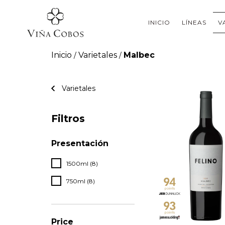
INICIO
LÍNEAS
V
Inicio
Varietales
Malbec
/
/
Varietales
Filtros
Presentación
1500ml (8)
750ml (8)
Price