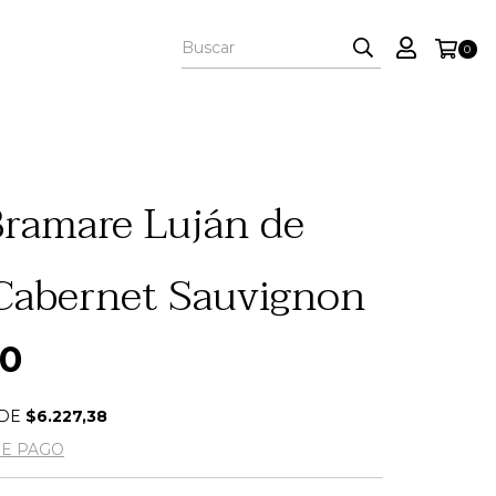
0
ramare Luján de
Cabernet Sauvignon
00
 DE
$6.227,38
DE PAGO